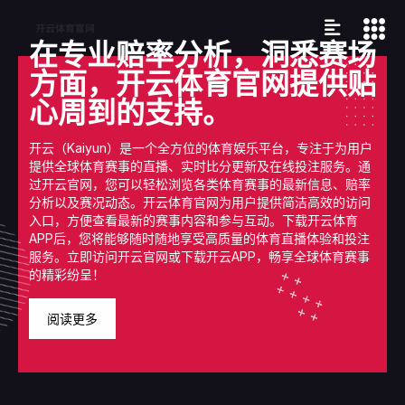
在专业赔率分析，洞悉赛场
方面，开云体育官网提供贴
开云体育官网以便捷投注体
开云体育官网以便捷投注体
心周到的支持。
验，触手可及为核心，带来高
验，触手可及为核心，带来高
开云（Kaiyun）是一个全方位的体育娱乐平台，专注于为用户
效便捷的体验。
效便捷的体验。
提供全球体育赛事的直播、实时比分更新及在线投注服务。通
过开云官网，您可以轻松浏览各类体育赛事的最新信息、赔率
分析以及赛况动态。开云体育官网为用户提供简洁高效的访问
入口，方便查看最新的赛事内容和参与互动。下载开云体育
APP后，您将能够随时随地享受高质量的体育直播体验和投注
服务。立即访问开云官网或下载开云APP，畅享全球体育赛事
的精彩纷呈！
阅读更多