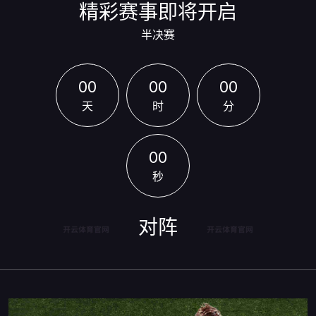
精彩赛事即将开启
半决赛
00
00
00
天
时
分
00
秒
对阵