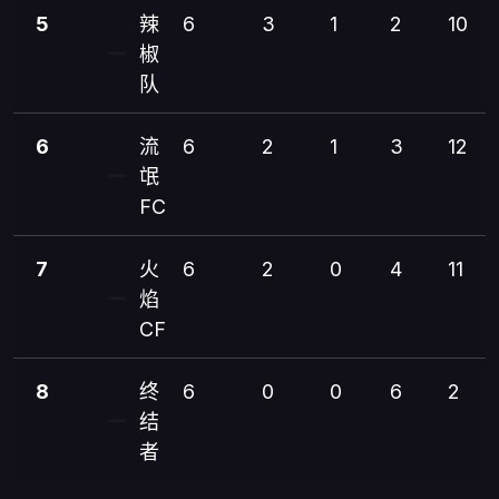
5
辣
6
3
1
2
10
椒
队
6
流
6
2
1
3
12
氓
FC
7
火
6
2
0
4
11
焰
CF
8
终
6
0
0
6
2
结
者