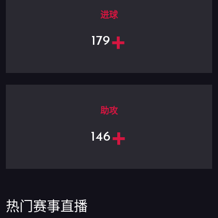
进球
+
179
助攻
+
146
热门赛事直播