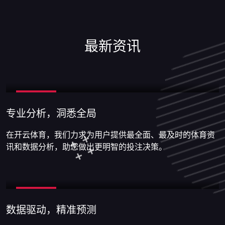
最新资讯
Olive Yew
评论
19
专业分析，洞悉全局
一月
在开云体育，我们力求为用户提供最全面、最及时的体育资
讯和数据分析，助您做出更明智的投注决策。
Percy Vere
评论
25
数据驱动，精准预测
一月