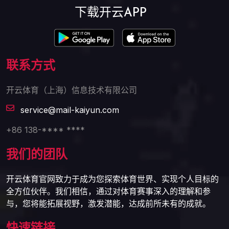
下载开云APP
联系方式
开云体育（上海）信息技术有限公司
service@mail-kaiyun.com
+86 138-**** ****
我们的团队
开云体育官网致力于成为您探索体育世界、实现个人目标的
全方位伙伴。我们相信，通过对体育赛事深入的理解和参
与，您将能拓展视野，激发潜能，达成前所未有的成就。