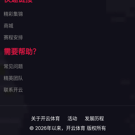
快速链接
精彩集锦
商城
赛程安排
需要帮助？
常见问题
精英团队
联系开云
关于开云体育
活动
发展历程
© 2026年以来，开云体育 版权所有